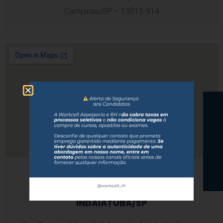
Campinas/SP – 13015-914
INDAIATUBA/SP