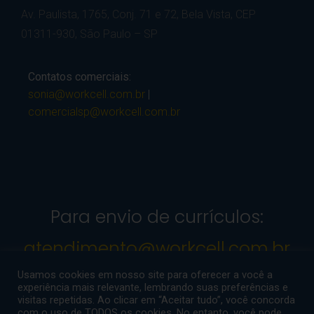
Av. Paulista, 1765, Conj. 71 e 72, Bela Vista, CEP
01311-930, São Paulo – SP
Contatos comerciais:
sonia@workcell.com.br
|
comercialsp@workcell.com.br
Para envio de currículos:
atendimento@workcell.com.br
Usamos cookies em nosso site para oferecer a você a
experiência mais relevante, lembrando suas preferências e
visitas repetidas. Ao clicar em “Aceitar tudo”, você concorda
© Copyright 2024
com o uso de TODOS os cookies. No entanto, você pode