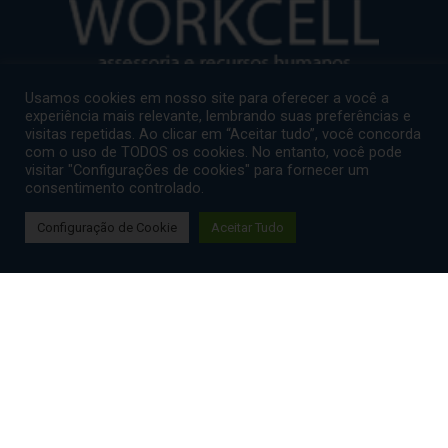
Usamos cookies em nosso site para oferecer a você a
experiência mais relevante, lembrando suas preferências e
visitas repetidas. Ao clicar em “Aceitar tudo”, você concorda
com o uso de TODOS os cookies. No entanto, você pode
visitar "Configurações de cookies" para fornecer um
Aviso de Privacidade
consentimento controlado.
Configuração de Cookie
Aceitar Tudo
CAMPINAS/SP
TEL: (19) 3236-9855
Av. Irmã Serafina, 863, Conj. 14, Centro, CEP 13015-
914, Campinas – SP