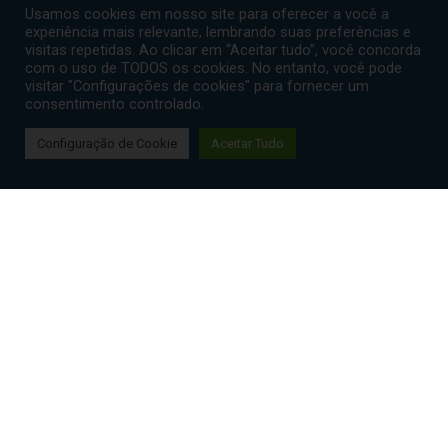
Usamos cookies em nosso site para oferecer a você a
experiência mais relevante, lembrando suas preferências e
visitas repetidas. Ao clicar em “Aceitar tudo”, você concorda
com o uso de TODOS os cookies. No entanto, você pode
visitar "Configurações de cookies" para fornecer um
consentimento controlado.
Configuração de Cookie
Aceitar Tudo
CURSO DE MENTORING E SESSÕES DE
COACHING