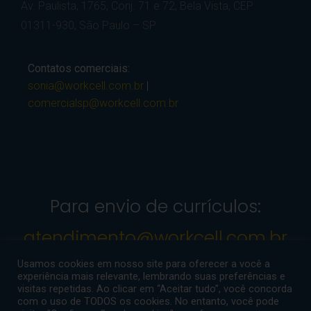
Av. Paulista, 1765, Conj. 71 e 72, Bela Vista, CEP
01311-930, São Paulo – SP
Contatos comerciais:
sonia@workcell.com.br
|
comercialsp@workcell.com.br
Para envio de currículos:
atendimento@workcell.com.br
Usamos cookies em nosso site para oferecer a você a
experiência mais relevante, lembrando suas preferências e
visitas repetidas. Ao clicar em “Aceitar tudo”, você concorda
© Copyright 2024
com o uso de TODOS os cookies. No entanto, você pode