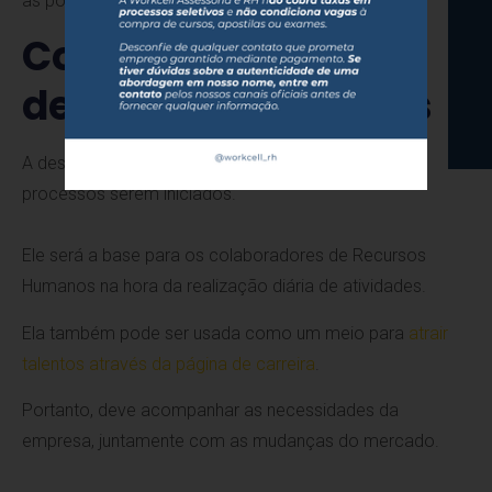
as políticas internas.
Como fazer uma
descrição de cargos
A descrição de cargos precisa ser feita antes dos
processos serem iniciados.
Ele será a base para os colaboradores de Recursos
Humanos na hora da realização diária de atividades.
Ela também pode ser usada como um meio para
atrair
talentos através da página de carreira
.
Portanto, deve acompanhar as necessidades da
empresa, juntamente com as mudanças do mercado.