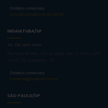
Contatos comerciais:
recrutamento@workcell.com.br
INDAIATUBA/SP
TEL: (19) 3801-4029
Rua Treze de Maio, 642, 2o andar, Sala 10, Centro, CEP
13330-120, Indaiatuba – SP
Contatos comerciais:
comercial@workcell.com.br
SÃO PAULO/SP