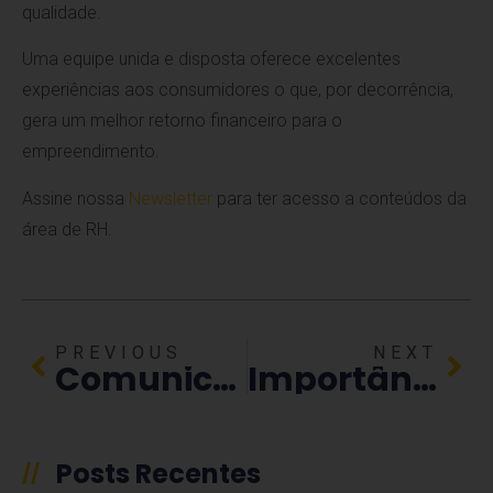
qualidade.
Uma equipe unida e disposta oferece excelentes
experiências aos consumidores o que, por decorrência,
gera um melhor retorno financeiro para o
empreendimento.
Assine nossa
Newsletter
para ter acesso a conteúdos da
área de RH.
PREVIOUS
NEXT
Comunicação Interna: impactos e boas práticas para aplicar em sua empresa
Importância da descrição de cargos para o processo de Recrutamento
Posts Recentes
//