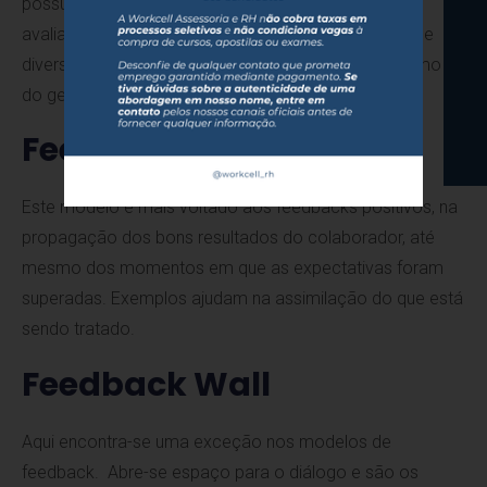
possuem relação com o colaborador participam da
avaliação, tornando assim o feedback mais variado e
diversificado, no qual várias perspectivas, assim como a
do gestor, passam a ser aceitas e absorvidas.
Feedback Kudos
Este modelo é mais voltado aos feedbacks positivos, na
propagação dos bons resultados do colaborador, até
mesmo dos momentos em que as expectativas foram
superadas. Exemplos ajudam na assimilação do que está
sendo tratado.
Feedback Wall
Aqui encontra-se uma exceção nos modelos de
feedback. Abre-se espaço para o diálogo e são os